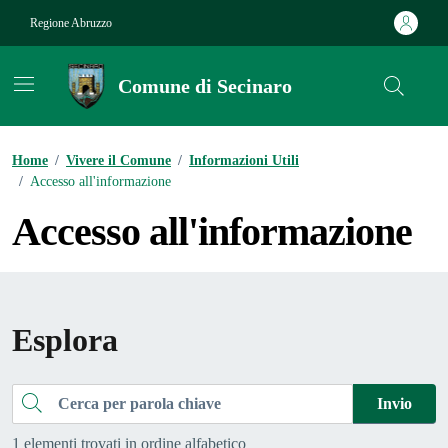
Vai ai contenuti
Vai al footer
Regione Abruzzo
Comune di Secinaro
Contenuti in evidenza
Home
/
Vivere il Comune
/
Informazioni Utili
/
Accesso all'informazione
Accesso all'informazione
Esplora
Cerca
Invio
1 elementi trovati in ordine alfabetico