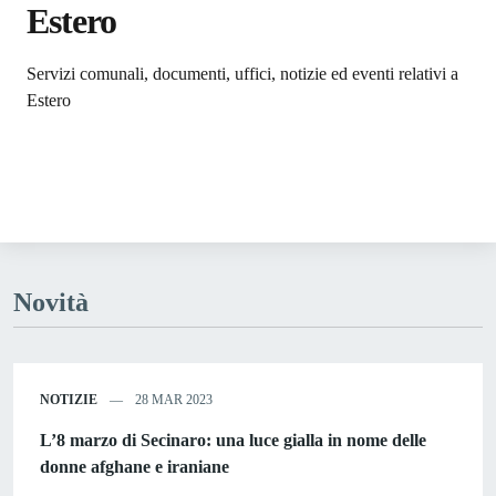
Estero
Dettagli dell'argomento
Servizi comunali, documenti, uffici, notizie ed eventi relativi a
Estero
Novità
NOTIZIE
28 MAR 2023
L’8 marzo di Secinaro: una luce gialla in nome delle
donne afghane e iraniane