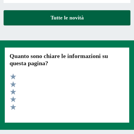
Tutte le novità
Quanto sono chiare le informazioni su
questa pagina?
Valuta 5 stelle su 5
Valuta 4 stelle su 5
Valuta 3 stelle su 5
Valuta 2 stelle su 5
Valuta 1 stelle su 5