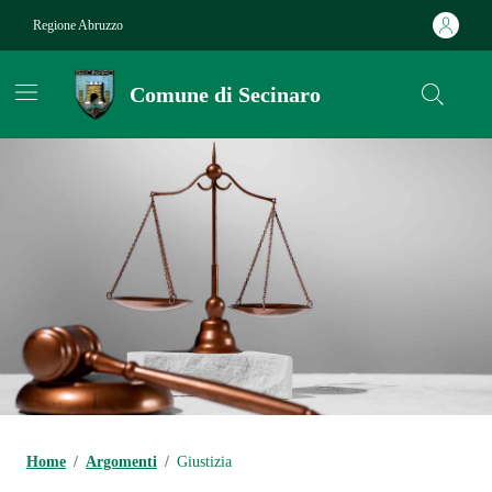
Vai ai contenuti
Vai al footer
Regione Abruzzo
Comune di Secinaro
Contenuti in evidenza
Home
/
Argomenti
/
Giustizia