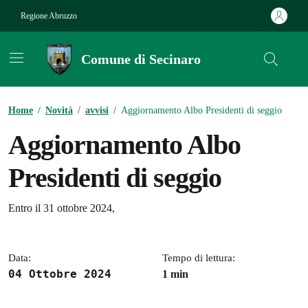
Vai ai contenuti
Vai al footer
Regione Abruzzo
Comune di Secinaro
Contenuti in evidenza
Home
/
Novità
/
avvisi
/
Aggiornamento Albo Presidenti di seggio
Aggiornamento Albo
Presidenti di seggio
Dettagli della notizia
Entro il 31 ottobre 2024,
Data:
Tempo di lettura:
04 Ottobre 2024
1 min