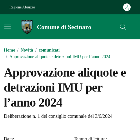
Vai ai contenuti
Vai al footer
Regione Abruzzo
Comune di Secinaro
Contenuti in evidenza
Home
/
Novità
/
comunicati
/
Approvazione aliquote e detrazioni IMU per l’anno 2024
Approvazione aliquote e
detrazioni IMU per
l’anno 2024
Dettagli della notizia
Deliberazione n. 1 del consiglio comunale del 3/6/2024
Data:
Tempo di lettura: