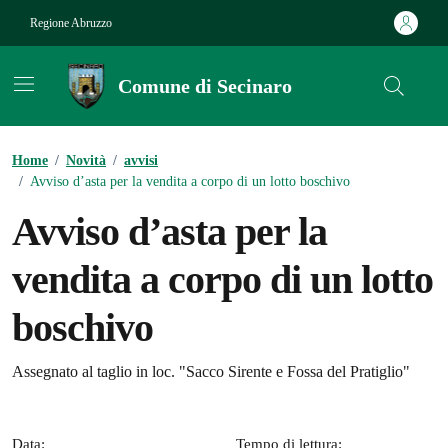
Vai ai contenuti
Vai al footer
Regione Abruzzo
Comune di Secinaro
Contenuti in evidenza
Home
/
Novità
/
avvisi
/
Avviso d’asta per la vendita a corpo di un lotto boschivo
Avviso d’asta per la
vendita a corpo di un lotto
boschivo
Dettagli della notizia
Assegnato al taglio in loc. "Sacco Sirente e Fossa del Pratiglio"
Data:
Tempo di lettura: