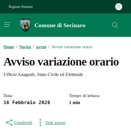
Vai ai contenuti
Vai al footer
Regione Abruzzo
Comune di Secinaro
Contenuti in evidenza
Home
/
Novità
/
avvisi
/
Avviso variazione orario
Avviso variazione orario
Dettagli della notizia
Ufficio Anagrafe, Stato Civile ed Elettorale
Data:
Tempo di lettura:
16 Febbraio 2026
1 min
Condividi
Vedi azioni