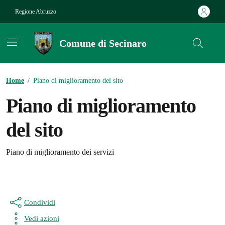
Vai ai contenuti
Vai al footer
Regione Abruzzo
Comune di Secinaro
Contenuti in evidenza
Home
/
Piano di miglioramento del sito
Piano di miglioramento
del sito
Dettagli della notizia
Piano di miglioramento dei servizi
Condividi
Vedi azioni