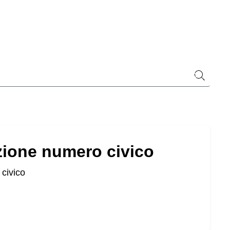
zi
Invio
zione numero civico
 civico