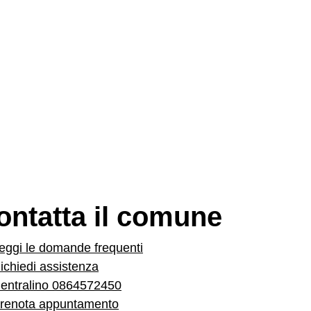
 5 stelle su 5
 4 stelle su 5
 3 stelle su 5
 2 stelle su 5
 1 stelle su 5
ontatta il comune
eggi le domande frequenti
ichiedi assistenza
entralino 0864572450
renota appuntamento