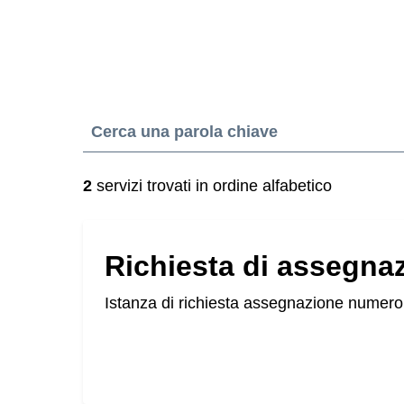
Esplora tutti i servi
Cerca una parola chiave
2
servizi trovati in ordine alfabetico
Richiesta di assegna
Istanza di richiesta assegnazione numero