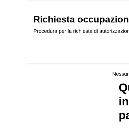
Richiesta occupazion
Procedura per la richiesta di autorizzazio
Nessun 
Q
i
p