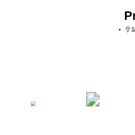
P
S
Comune di 