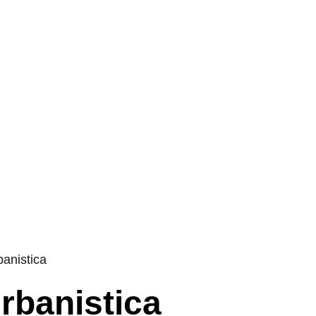
inaro
ervizi
Vivere il Comune
Istruzione
Tutti gli argomenti...
banistica
rbanistica