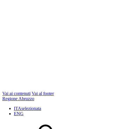
Vai ai contenuti
Vai al footer
Regione Abruzzo
ITA
selezionata
ENG