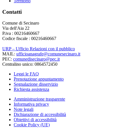
Territorio
Contatti
Comune di Secinaro
Via dell'Aia 22
P.iva : 00216460667
Codice fiscale : 00216460667
URP – Ufficio Relazioni con il pubblico
MAIL:
ufficioanagrafe@comunesecinaro.it
PEC:
comunedisecinaro@pec.it
Centralino unico: 0864572450
Leggi le FAQ
Prenotazione appuntamento
Segnalazione disservizio
Richiesta assistenza
Amministrazione trasparente
Informativa privacy
Note legali
Dichiarazione di accessibilità
Obiettivi di accessibilità
Cookie Policy (UE)