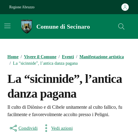
Vai ai contenuti
Vai al footer
Regione Abruzzo
Comune di Secinaro
Contenuti in evidenza
Home
/
Vivere il Comune
/
Eventi
/
Manifestazione artistica
/
La “sicinnide”, l’antica danza pagana
La “sicinnide”, l’antica
danza pagana
Il culto di Diòniso e di Cibele unitamente al culto fallico, fu
facilmente e favorevolmente accolto presso i Peligni.
Condividi
Vedi azioni