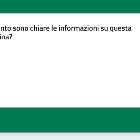
nto sono chiare le informazioni su questa
ina?
a 5 stelle su 5
a 4 stelle su 5
a 3 stelle su 5
a 2 stelle su 5
a 1 stelle su 5