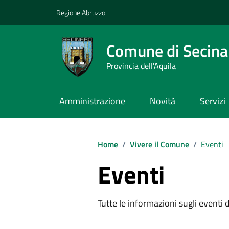
Vai ai contenuti
Vai al footer
Regione Abruzzo
Comune di Secina
Provincia dell'Aquila
Amministrazione
Novità
Servizi
Contenuti in evidenza
Home
/
Vivere il Comune
/
Eventi
Eventi
Tutte le informazioni sugli eventi