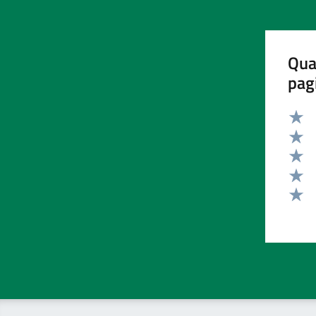
Qua
pag
Valut
Valut
Valut
Valut
Valut