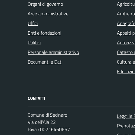
Organi di governo
Agricoltu
Aree amministrative
Ambient
Uffici
Anagrafe 
Enti e fondazioni
Appalti p
Politici
Autorizza
Personale amministrativo
Catasto e
Documenti e Dati
Cultura 
Educazio
CONTATTI
Comune di Secinaro
Leggi le
Via dell'Aia 22
Prenota
P.iva : 00216460667