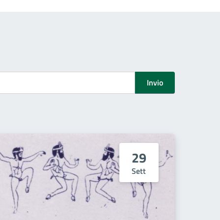
Invio
29
Sett