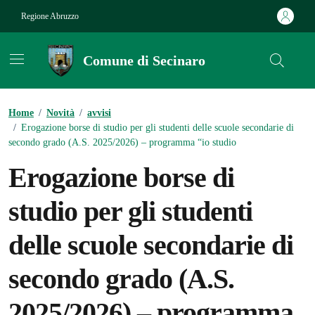
Vai ai contenuti
Vai al footer
Regione Abruzzo
Comune di Secinaro
Contenuti in evidenza
Home
/
Novità
/
avvisi
/
Erogazione borse di studio per gli studenti delle scuole secondarie di
secondo grado (A.S. 2025/2026) – programma “io studio
Erogazione borse di
studio per gli studenti
delle scuole secondarie di
secondo grado (A.S.
2025/2026) – programma