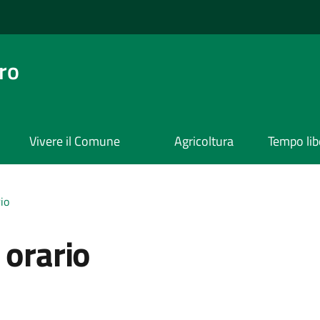
ro
Vivere il Comune
Agricoltura
Tempo lib
io
 orario
a