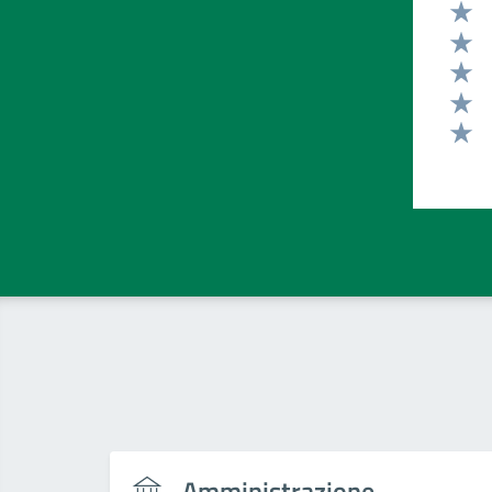
Valut
Valut
Valut
Valut
Valut
Amministrazione