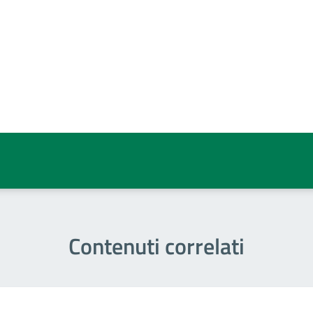
a 5 stelle su 5
a 4 stelle su 5
a 3 stelle su 5
a 2 stelle su 5
a 1 stelle su 5
Contenuti correlati