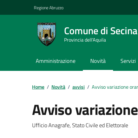
Vai ai contenuti
Vai al footer
Regione Abruzzo
Comune di Secina
Provincia dell'Aquila
Amministrazione
Novità
Servizi
Contenuti in evidenza
Home
/
Novità
/
avvisi
/
Avviso variazione orar
Avviso variazione
Dettagli della notizi
Ufficio Anagrafe, Stato Civile ed Elettorale