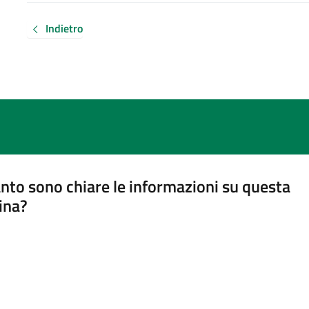
Indietro
nto sono chiare le informazioni su questa
ina?
a 5 stelle su 5
a 4 stelle su 5
a 3 stelle su 5