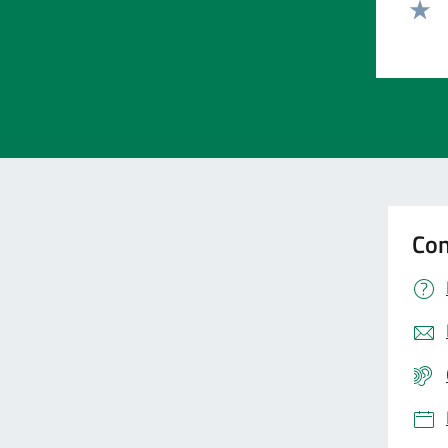
Valut
Valut
Con