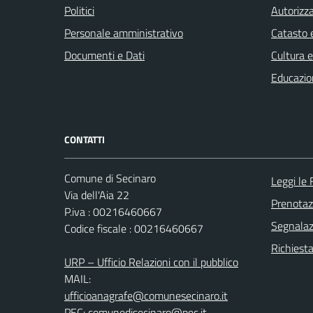
Politici
Autorizza
Personale amministrativo
Catasto e
Documenti e Dati
Cultura 
Educazio
CONTATTI
Comune di Secinaro
Leggi le
Via dell'Aia 22
Prenota
P.iva : 00216460667
Segnalazi
Codice fiscale : 00216460667
Richiest
URP – Ufficio Relazioni con il pubblico
MAIL:
ufficioanagrafe@comunesecinaro.it
PEC:
comunedisecinaro@pec.it