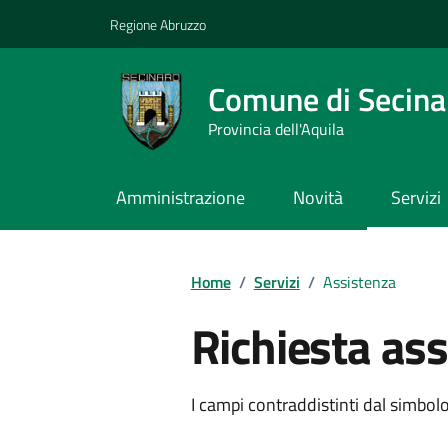
Vai ai contenuti
Vai al footer
Regione Abruzzo
Comune di Secina
Provincia dell'Aquila
Amministrazione
Novità
Servizi
Contenuti in evidenza
Home
/
Servizi
/
Assistenza
Richiesta as
I campi contraddistinti dal simbolo