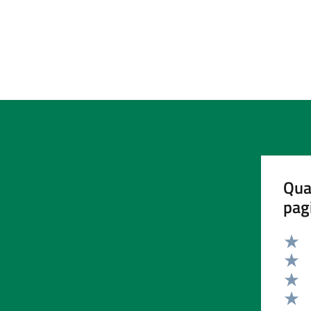
Qua
pag
Valut
Valut
Valut