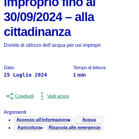
improprio fino al
30/09/2024 – alla
cittadinanza
Dettagli della notizia
Divieto di utilizzo dell’acqua per usi impropri
Data:
Tempo di lettura:
15 Luglio 2024
1 min
Condividi
Vedi azioni
Argomenti
Accesso all'informazione
Acqua
Agricoltura
Risposta alle emergenze