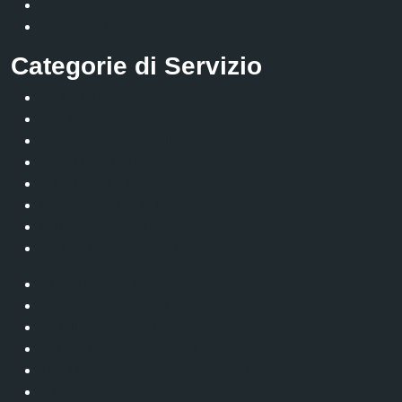
Personale amministrativo
Documenti e Dati
Categorie di Servizio
Agricoltura e pesca
Ambiente
Anagrafe e stato civile
Appalti pubblici
Autorizzazioni
Catasto e urbanistica
Cultura e tempo libero
Educazione e formazione
Giustizia e sicurezza pubblica
Imprese e commercio
Mobilità e trasporti
Salute, benessere e assistenza
Tributi, finanze e contravvenzioni
Turismo