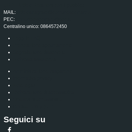
URP – Ufficio Relazioni con il pubblico
MAIL:
ufficioanagrafe@comunesecinaro.it
PEC:
comunedisecinaro@pec.it
Centralino unico: 0864572450
Leggi le FAQ
Prenotazione appuntamento
Segnalazione disservizio
Richiesta assistenza
Amministrazione trasparente
Informativa privacy
Note legali
Dichiarazione di accessibilità
Obiettivi di accessibilità
Cookie Policy (UE)
Seguici su
Facebook