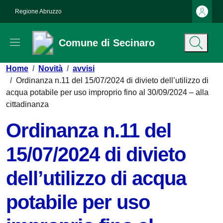
Vai ai contenuti
Vai al footer
Regione Abruzzo
Comune di Secinaro
Contenuti in evidenza
Home
/
Novità
/
avvisi
/
Ordinanza n.11 del 15/07/2024 di divieto dell’utilizzo di
acqua potabile per uso improprio fino al 30/09/2024 – alla
cittadinanza
Ordinanza n.11 del
15/07/2024 di divieto
dell’utilizzo di acqua
potabile per uso