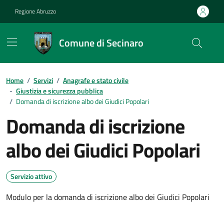
Vai ai contenuti
Vai al footer
Regione Abruzzo
Comune di Secinaro
Contenuti in evidenza
Home
/
Servizi
/
Anagrafe e stato civile
-
Giustizia e sicurezza pubblica
/
Domanda di iscrizione albo dei Giudici Popolari
Domanda di iscrizione
albo dei Giudici Popolari
Servizio attivo
Modulo per la domanda di iscrizione albo dei Giudici Popolari