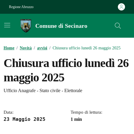
Vai ai contenuti
Vai al footer
Regione Abruzzo
Comune di Secinaro
Contenuti in evidenza
Home
/
Novità
/
avvisi
/
Chiusura ufficio lunedì 26 maggio 2025
Chiusura ufficio lunedì 26
maggio 2025
Dettagli della notizia
Ufficio Anagrafe - Stato civile - Elettorale
Data:
Tempo di lettura:
23 Maggio 2025
1 min