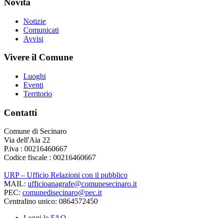
Novità
Notizie
Comunicati
Avvisi
Vivere il Comune
Luoghi
Eventi
Territorio
Contatti
Comune di Secinaro
Via dell'Aia 22
P.iva : 00216460667
Codice fiscale : 00216460667
URP – Ufficio Relazioni con il pubblico
MAIL:
ufficioanagrafe@comunesecinaro.it
PEC:
comunedisecinaro@pec.it
Centralino unico: 0864572450
Leggi le FAQ